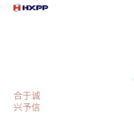
合于诚
兴予信