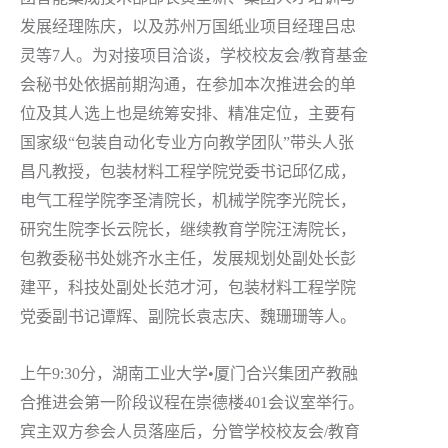
发展经理陈庆，以及苏州万国纸业项目经理吕忠
灵等7人。为对接项目洽谈，学校校友会/教育基金
会秘书处依据前期沟通，在参加本次推进会的单
位及其人选上也是统筹安排、精准定位，主要有
国家级“包装自动化专业方向教学团队”带头人张
昌凡教授，包装材料工程学院党委书记邱亿成，
电气工程学院李圣清院长，机械学院李光院长，
研究生院李长云院长，继续教育学院汪涛院长，
包教委秘书处姚齐水主任，发展规划处副处长彭
建平，科技处副处长范才河，包装材料工程学院
党委副书记谭辉、副院长袁志庆、魏珊珊等人。
上午9:30分，湖南工业大学•厦门合兴集团产教融
合推进会第一阶段议程在崇德楼401会议室举行。
宾主双方参会人员落座后，分管学校校友会/教育