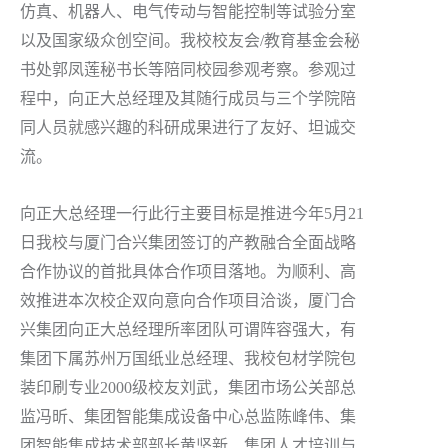
仿真、机器人、电气传动与智能控制等试验分室
以及国家级众创空间。我校校友会/教育基金会秘
书处郭凤莲秘书长等陪同校园参观考察。参观过
程中，向正大总经理及其随行成员与三个学院陪
同人员就感兴趣的科研成果进行了友好、坦诚交
流。
向正大总经理一行此行主要目标是推进今年5月21
日我校与厦门合兴集团签订的产教融合全面战略
合作协议的首批具体合作项目落地。为顺利、高
效推进本次校企双向意向合作项目洽谈，厦门合
兴集团向正大总经理所率团队可谓阵容强大，有
集团下属苏州万国纸业总经理、我校包材学院包
装印刷专业2000级校友刘武，集团市场公关部总
监冯昕、集团智能集成设备中心总监陈峰伟、集
团智能集成技术部部长黄坚新、集团人才培训与