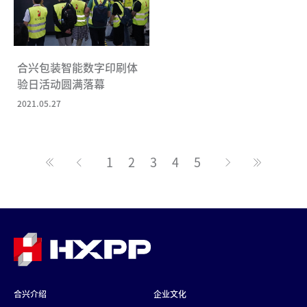
合兴包装智能数字印刷体
验日活动圆满落幕
2021.05.27
1
2
3
4
5
合兴介绍
企业文化